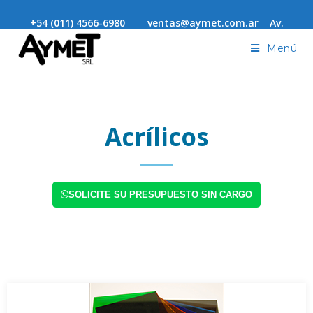
+54 (011) 4566-6980 ventas@aymet.com.ar Av.
Alvarez Jonte 4278 Capital Federal - Envíos a todo el país
Menú
Acrílicos
SOLICITE SU PRESUPUESTO SIN CARGO