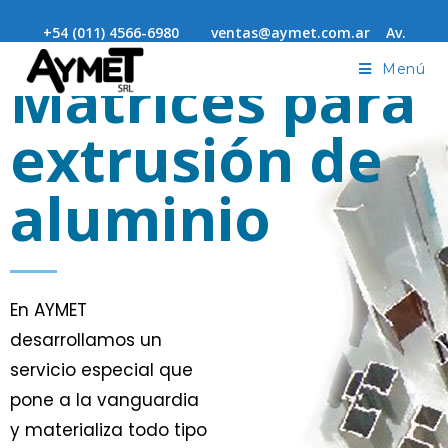
+54 (011) 4566-6980 ventas@aymet.com.ar Av.
Alvarez Jonte 4278 Capital Federal - Envíos a todo el país
Matrices para
Menú
extrusión de
aluminio
En AYMET
desarrollamos un
servicio especial que
pone a la vanguardia
y materializa todo tipo