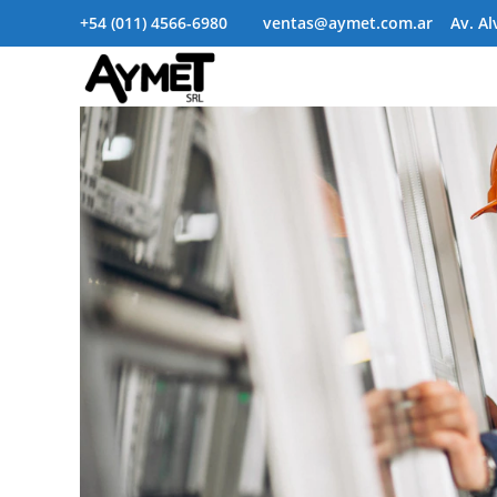
+54 (011) 4566-6980 ventas@aymet.com.ar Av. Alvarez